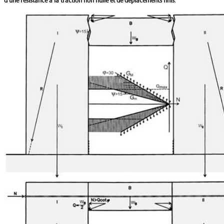
d'une résistance à la traction non nulle et de déplacements finis
.