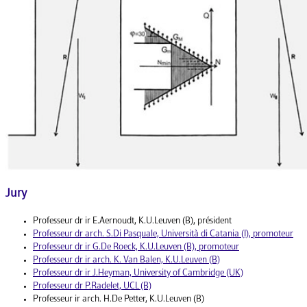
Jury
Professeur dr ir E.Aernoudt, K.U.Leuven (B), président
Professeur dr arch. S.Di Pasquale, Università di Catania (I), promoteur
Professeur dr ir G.De Roeck, K.U.Leuven (B), promoteur
Professeur dr ir arch. K. Van Balen, K.U.Leuven (B)
Professeur dr ir J.Heyman, University of Cambridge (UK)
Professeur dr P.Radelet, UCL (B)
Professeur ir arch. H.De Petter, K.U.Leuven (B)