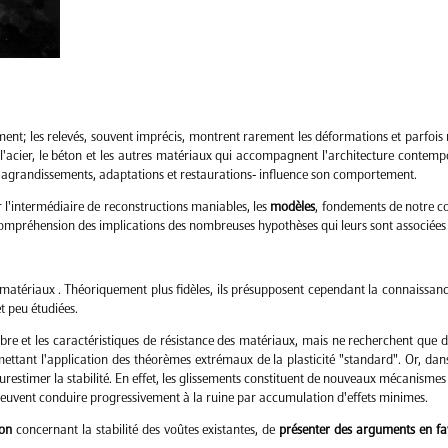
ent; les relevés, souvent imprécis, montrent rarement les déformations et parfois
l'acier, le béton et les autres matériaux qui accompagnent l'architecture contempor
s agrandissements, adaptations et restaurations- influence son comportement.
 l'intermédiaire de reconstructions maniables, les
modèles
, fondements de notre c
a compréhension des implications des nombreuses hypothèses qui leurs sont associée
es matériaux . Théoriquement plus fidèles, ils présupposent cependant la connaiss
et peu étudiées.
ibre et les caractéristiques de résistance des matériaux, mais ne recherchent que de
ettant l'application des théorèmes extrémaux de la plasticité "standard". Or, dans 
urestimer la stabilité. En effet, les glissements constituent de nouveaux mécanismes 
s peuvent conduire progressivement à la ruine par accumulation d'effets minimes.
ion
concernant la stabilité des voûtes existantes, de
présenter des arguments en fa